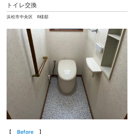
トイレ交換
浜松市中央区 R様邸
【
Before
】