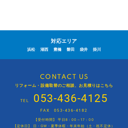
対応エリア
浜松
湖西
豊橋
磐田
袋井
掛川
CONTACT US
リフォーム・設備取替のご相談、お見積りはこちら
053-436-4125
TEL
FAX
053-436-4182
【受付時間】 平日8：00～17：00
【定休日】 日・GW・夏季休暇・年末年始（土・祝不定休）