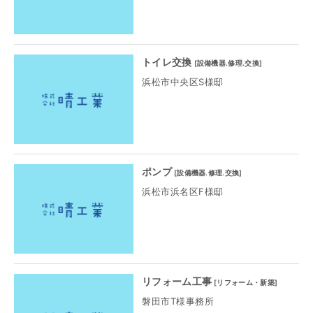
トイレ交換
[
設備機器.修理.交換
]
浜松市中央区S様邸
ポンプ
[
設備機器.修理.交換
]
浜松市浜名区F様邸
リフォーム工事
[
リフォーム・新築
]
磐田市T様事務所