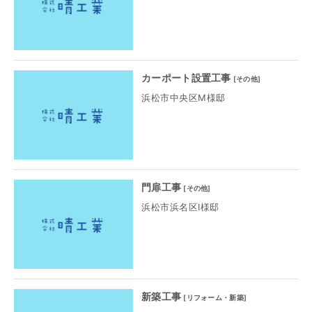
カーポート設置工事
[
その他
]
浜松市中央区M様邸
門扉工事
[
その他
]
浜松市浜名区I様邸
新築工事
[
リフォーム・新築
]