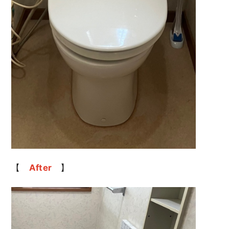
【
After
】