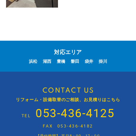
対応エリア
浜松
湖西
豊橋
磐田
袋井
掛川
CONTACT US
リフォーム・設備取替のご相談、お見積りはこちら
053-436-4125
TEL
FAX
053-436-4182
【受付時間】 平日8：00～17：00